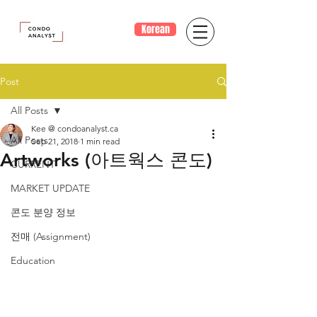
Korean
Post
All Posts
Kee @ condoanalyst.ca
All Posts
Sep 21, 2018
1 min read
Artworks (아트웍스 콘도)
CURRENT
MARKET UPDATE
콘도 분양 정보
전매 (Assignment)
Education